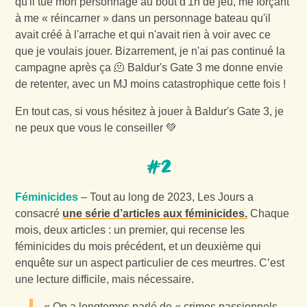
qu'il tue mon personnage au bout d'1h de jeu, me forçant
à me « réincarner » dans un personnage bateau qu'il
avait créé à l'arrache et qui n'avait rien à voir avec ce
que je voulais jouer. Bizarrement, je n'ai pas continué la
campagne après ça 🫠 Baldur's Gate 3 me donne envie
de retenter, avec un MJ moins catastrophique cette fois !
En tout cas, si vous hésitez à jouer à Baldur's Gate 3, je
ne peux que vous le conseiller 💚
#2
Féminicides
– Tout au long de 2023, Les Jours a
consacré
une série d’articles aux féminicides.
Chaque
mois, deux articles : un premier, qui recense les
féminicides du mois précédent, et un deuxième qui
enquête sur un aspect particulier de ces meurtres. C’est
une lecture difficile, mais nécessaire.
« On a longtemps parlé de « crimes passionnels