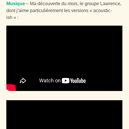
Musique
– Ma découverte du mois, le groupe Lawrence,
dont j’aime particulièrement les versions «
acoustic-
ish
» :