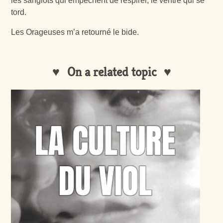
les sanglots qui empêchent de respirer, le ventre qui se
tord.
Les Orageuses m’a retourné le bide.
On a related topic