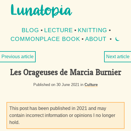
Aller au contenu
Aller au menu
BLOG
•
LECTURE
•
KNITTING
•
COMMONPLACE BOOK
•
ABOUT
•
⏾
MOD
Previous article
Next article
Les Orageuses de Marcia Burnier
Published on 30 June 2021 in
Culture
This post has been published in 2021 and may
contain incorrect information or opinions I no longer
hold.