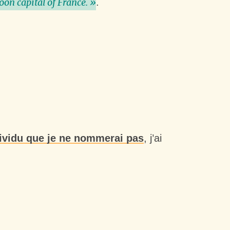
.
on capital of France. »
ividu que je ne nommerai pas
, j’ai