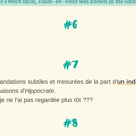
he French tacos, Vaulx-en-Velin was known as the cardo
#6
#7
dations subtiles et mesurées de la part d’
un ind
saisons d’
Hippocrate
.
je ne l’ai pas regardée plus tôt ???
#8