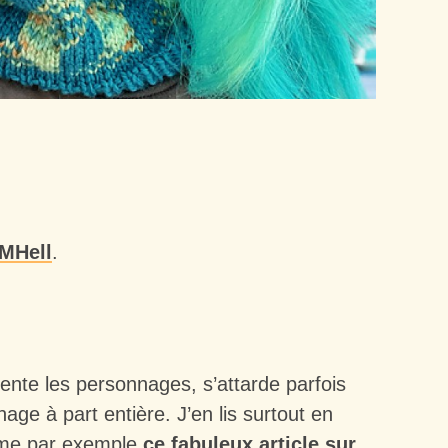
MHell
.
ente les personnages, s’attarde parfois
age à part entière. J’en lis surtout en
omme par exemple
ce fabuleux article sur