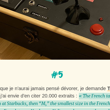
#5
s que je n’aurai jamais pensé dévorer, je demande
T
j’ai envie d’en citer 20.000 extraits :
« The French ta
t Starbucks, then “M,” the smallest size in the French-