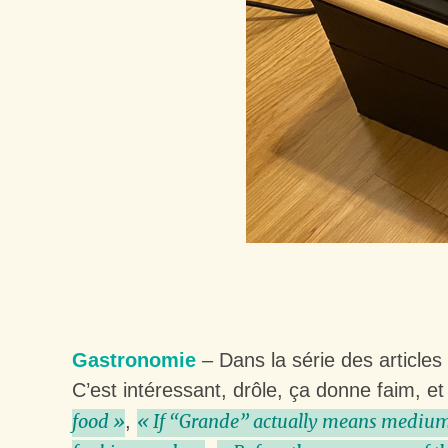
Gastronomie
– Dans la série des article
C’est intéressant, drôle, ça donne faim, et 
,
food »
« If “Grande” actually means medium a