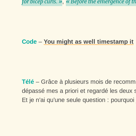
,
for bicep curls. »
« Before the emergence of t
Code
–
You might as well timestamp it
Télé
– Grâce à plusieurs mois de recomman
dépassé mes a priori et regardé les deux 
Et je n’ai qu’une seule question : pourquoi 