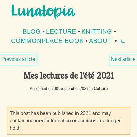
Aller au contenu
Aller au menu
BLOG
•
LECTURE
•
KNITTING
•
COMMONPLACE BOOK
•
ABOUT
•
⏾
MOD
Previous article
Next article
Mes lectures de l'été 2021
Published on 30 September 2021 in
Culture
This post has been published in 2021 and may
contain incorrect information or opinions I no longer
hold.