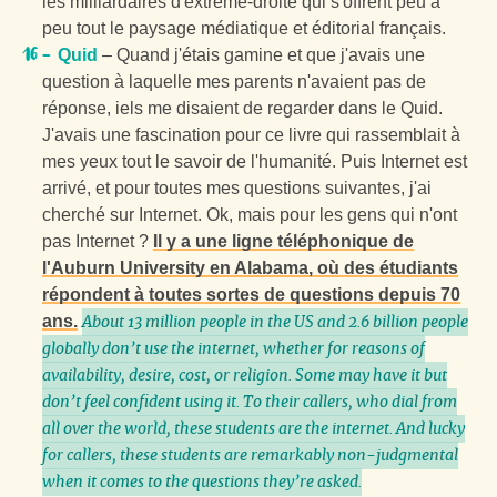
les milliardaires d'extrême-droite qui s'offrent peu à
peu tout le paysage médiatique et éditorial français.
Quid
– Quand j'étais gamine et que j'avais une
question à laquelle mes parents n'avaient pas de
réponse, iels me disaient de regarder dans le Quid.
J'avais une fascination pour ce livre qui rassemblait à
mes yeux tout le savoir de l'humanité. Puis Internet est
arrivé, et pour toutes mes questions suivantes, j'ai
cherché sur Internet. Ok, mais pour les gens qui n'ont
pas Internet ?
Il y a une ligne téléphonique de
l'Auburn University en Alabama, où des étudiants
répondent à toutes sortes de questions depuis 70
ans.
About 13 million people in the US and 2.6 billion people
globally don’t use the internet, whether for reasons of
availability, desire, cost, or religion. Some may have it but
don’t feel confident using it. To their callers, who dial from
all over the world, these students are the internet. And lucky
for callers, these students are remarkably non-judgmental
when it comes to the questions they’re asked.