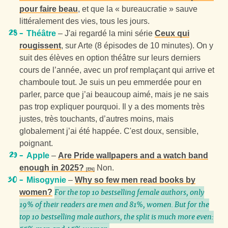
pour faire beau
, et que la « bureaucratie » sauve
littéralement des vies, tous les jours.
Théâtre
– J'ai regardé la mini série
Ceux qui
rougissent
, sur Arte (8 épisodes de 10 minutes). On y
suit des élèves en option théâtre sur leurs derniers
cours de l’année, avec un prof remplaçant qui arrive et
chamboule tout. Je suis un peu emmerdée pour en
parler, parce que j’ai beaucoup aimé, mais je ne sais
pas trop expliquer pourquoi. Il y a des moments très
justes, très touchants, d’autres moins, mais
globalement j’ai été happée. C'est doux, sensible,
poignant.
Apple
–
Are Pride wallpapers and a watch band
enough in 2025?
Non.
Misogynie
–
Why so few men read books by
women?
For the top 10 bestselling female authors, only
19% of their readers are men and 81%, women. But for the
top 10 bestselling male authors, the split is much more even: