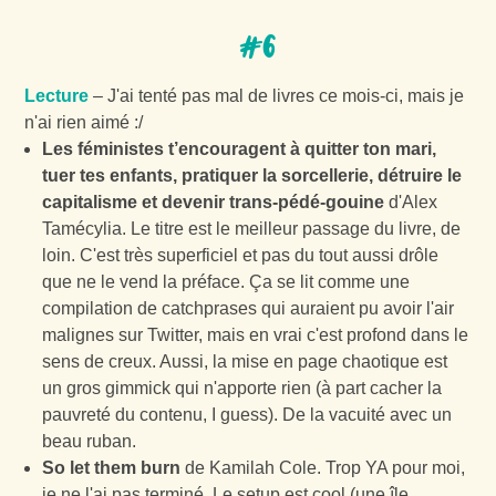
#6
Lecture
– J'ai tenté pas mal de livres ce mois-ci, mais je
n'ai rien aimé :/
Les féministes t’encouragent à quitter ton mari,
tuer tes enfants, pratiquer la sorcellerie, détruire le
capitalisme et devenir trans-pédé-gouine
d'Alex
Tamécylia. Le titre est le meilleur passage du livre, de
loin. C'est très superficiel et pas du tout aussi drôle
que ne le vend la préface. Ça se lit comme une
compilation de catchprases qui auraient pu avoir l'air
malignes sur Twitter, mais en vrai c'est profond dans le
sens de creux. Aussi, la mise en page chaotique est
un gros gimmick qui n'apporte rien (à part cacher la
pauvreté du contenu, I guess). De la vacuité avec un
beau ruban.
So let them burn
de Kamilah Cole. Trop YA pour moi,
je ne l'ai pas terminé. Le setup est cool (une île