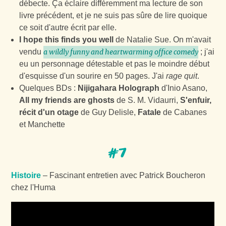
débecte. Ça éclaire différemment ma lecture de son
livre précédent, et je ne suis pas sûre de lire quoique
ce soit d'autre écrit par elle.
I hope this finds you well
de Natalie Sue. On m'avait
vendu
; j'ai
a wildly funny and heartwarming office comedy
eu un personnage détestable et pas le moindre début
d'esquisse d'un sourire en 50 pages. J'ai
rage quit
.
Quelques BDs :
Nijigahara Holograph
d'Inio Asano,
All my friends are ghosts
de S. M. Vidaurri,
S'enfuir,
récit d'un otage
de Guy Delisle,
Fatale
de Cabanes
et Manchette
#7
Histoire
– Fascinant entretien avec Patrick Boucheron
chez l'Huma