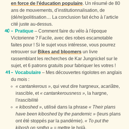
en force de l'éducation populaire
. Un résumé de 80
ans de mouvements, d'institutionnalisation, de
(dé/re)politisation… La conclusion fait écho à l'article
cité juste au-dessus.
Pratique
– Comment faire du vélo à l'époque
Victorienne ? Facile, avec des robes escamotable
faites pour ! Si le sujet vous intéresse, vous pourrez
retrouver sur
Bikes and bloomers
un livre
rassemblant les recherches de Kar Jungnickel sur le
sujet, et 6 patrons gratuits pour fabriquer les votres !
Vocabulaire
– Mes découvertes rigolotes en anglais
du mois :
« cantankerous »
, qui veut dire hargneux, acariâtre,
irascible, et
« cantankerousness »
, la hargne,
l'irascibilité
« kiboshed »
, utilisé dans la phrase
« Their plans
have been kiboshed by the pandemic »
(leurs plans
ont été stoppés par la pandémie).
« To put the
kibosh on smthg »
= mettre le holà.