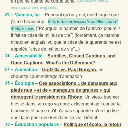
Vaccinez-vous,
en pleine quinte de coqueluche.
vaccinez vos enfants
.
Vaccins, ter
– Pendant qu'on y est, une blague que
j'aime beaucoup :
Why is the antivaxxer's toddler crying?
("Pourquoi le bambin de l'antivax pleure ?
Midlife crisis.
Il fait sa crise de milieu de vie") (forcément, ça marche
mieux en anglais, vu que la crise de la quarantaine est
appelée "crise de milieu de vie"...)
Accessibilité
–
Subtitles, Closed Captions, and
Open Captions: What's the Difference?
Animation
–
Godzilla vs. Paul Bunyan
, un
chouette court-métrage d'animation
Écologie
–
Ces associations « de danseurs aux
pieds nus » et de « mangeurs de graines » qui
dérangent le président du Rhône
. Un vieux boomer
blessé dans son ego va donc activement agir contre la
biodiversité parce qu'il n'a pas supporté qu'on lui dise
quoi faire pour une fois dans sa vie. Génial.
Éducation populaire
–
Politique et écolo, le retour