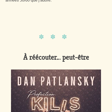
années 50/60 que j'adore.
À réécouter… peut-être