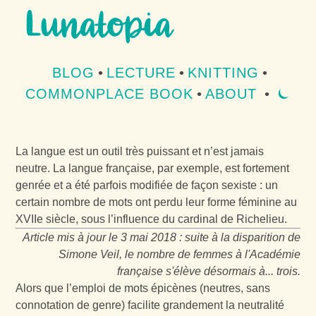
Aller au contenu
Aller au menu
BLOG
•
LECTURE
•
KNITTING
•
COMMONPLACE BOOK
•
ABOUT
•
⏾
MOD
La langue est un outil très puissant et n’est jamais
neutre. La langue française, par exemple, est fortement
genrée et a été parfois modifiée de façon sexiste : un
certain nombre de mots ont perdu leur forme féminine au
XVIIe siècle, sous l’influence du cardinal de Richelieu.
Article mis à jour le 3 mai 2018 : suite à la disparition de
Simone Veil, le nombre de femmes à l'Académie
française s'élève désormais à... trois.
Alors que l’emploi de mots épicènes (neutres, sans
connotation de genre) facilite grandement la neutralité