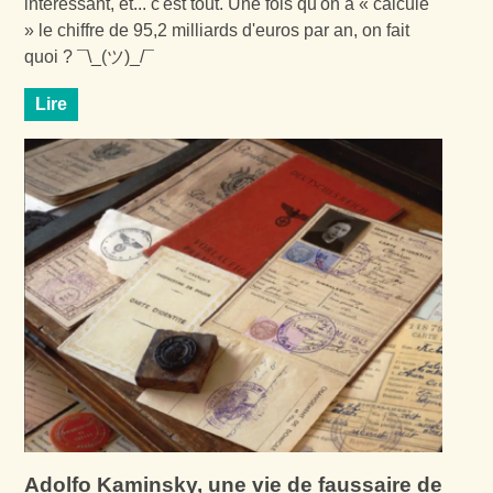
intéressant, et... c'est tout. Une fois qu'on a « calculé
» le chiffre de 95,2 milliards d'euros par an, on fait
quoi ? ¯\_(ツ)_/¯
Lire
Adolfo Kaminsky, une vie de faussaire de