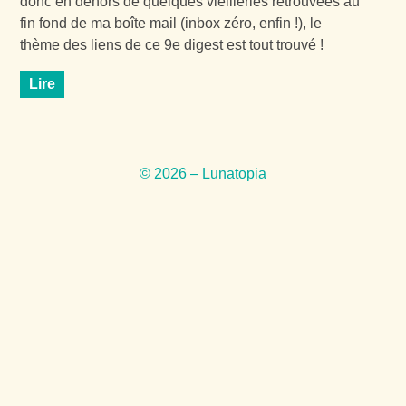
donc en dehors de quelques vieilleries retrouvées au
fin fond de ma boîte mail (inbox zéro, enfin !), le
thème des liens de ce 9e digest est tout trouvé !
Lire
© 2026 – Lunatopia