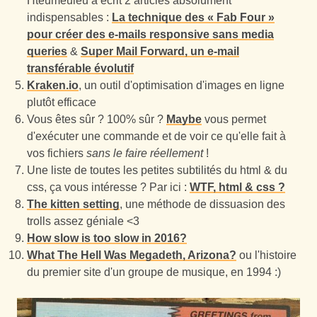
Hteumeuleu a écrit 2 articles absolument
indispensables :
La technique des « Fab Four »
pour créer des e‑mails responsive sans media
queries
&
Super Mail Forward, un e‑mail
transférable évolutif
Kraken.io
, un outil d'optimisation d'images en ligne
plutôt efficace
Vous êtes sûr ? 100% sûr ?
Maybe
vous permet
d'exécuter une commande et de voir ce qu'elle fait à
vos fichiers
sans le faire réellement
!
Une liste de toutes les petites subtilités du html & du
css, ça vous intéresse ? Par ici :
WTF, html & css ?
The kitten setting
, une méthode de dissuasion des
trolls assez géniale <3
How slow is too slow in 2016?
What The Hell Was Megadeth, Arizona?
ou l'histoire
du premier site d'un groupe de musique, en 1994 :)